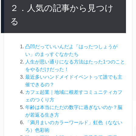
２．人気の記事から見つけ
る
凸凹だっていいんだよ「はったつしょうが
い」のまっすぐなかたち
人生が思い通りになる方法はたった1つのこと
をやるだけだった！
最近多いハンドメイドイベントって誰でも主
催できるの？
カフェ起業｜地域に根差すコミュニティカフ
ェのつくり方
年齢は本当にただの数字に過ぎないのか？脳
が若返る生き方
「満月まいのカラーワールド」虹色（なない
ろ）色彩術