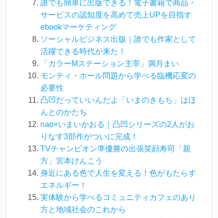
誰でも簡単に出版できる！電子書籍で商品・
サービスの認知度を高めて売上UPを目指す
ebookマーケティング
ソーシャルビジネス出版｜誰でも作家として
活躍できる時代が来た！
「カラーMステーション主宰」満月まい
モンティ・ホール問題から学べる臨機応変の
必要性
凸凹だっていいんだよ「いまのきもち」はほ
んとのかたち
nao×いまいかおる｜凸凹シリーズの2人がお
りなす3部作がついに完成！
TVチャンピオン準優勝の出張笑顔寿司「親
方」宮本けんこう
身近にある色で人生を変える！色がもたらす
エネルギー！
実体験から学べるコミュニティカフェのあり
方と地域社会のこれから