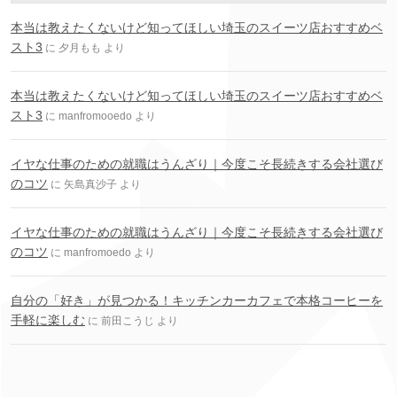
本当は教えたくないけど知ってほしい埼玉のスイーツ店おすすめベ
スト3
に
夕月もも
より
本当は教えたくないけど知ってほしい埼玉のスイーツ店おすすめベ
スト3
に
manfromooedo
より
イヤな仕事のための就職はうんざり｜今度こそ長続きする会社選び
のコツ
に
矢島真沙子
より
イヤな仕事のための就職はうんざり｜今度こそ長続きする会社選び
のコツ
に
manfromoedo
より
自分の「好き」が見つかる！キッチンカーカフェで本格コーヒーを
手軽に楽しむ
に
前田こうじ
より