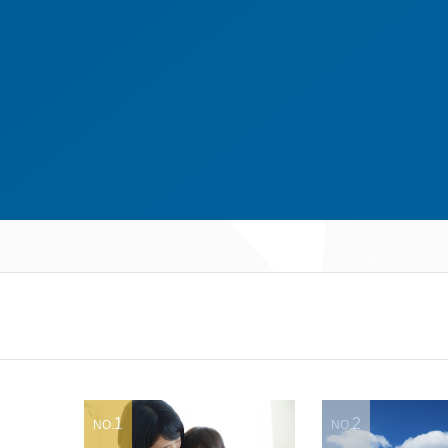
1
2
NO.
NO.