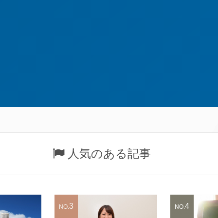
人気のある記事
3
4
NO.
NO.