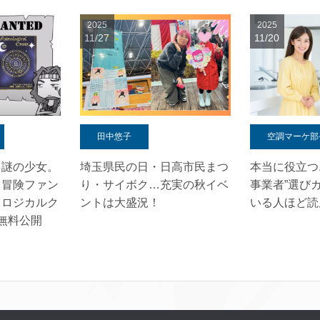
2025
2025
11/27
11/20
田中悠子
空調マーケ部
と謎の少女。
埼玉県民の日・日高市民まつ
本当に役立つ
る冒険ファン
り・サイボク…充実の秋イベ
事業者”選び
ロロジカルク
ントは大盛況！
いる人ほど読
無料公開