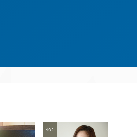
5
NO.