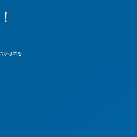
！
。
つかは本を