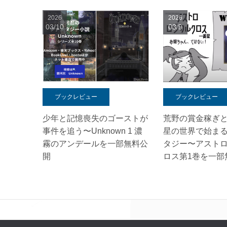
2026
2026
03/10
03/9
ブックレビュー
ブックレビュー
少年と記憶喪失のゴーストが
荒野の賞金稼ぎ
事件を追う〜Unknown 1 濃
星の世界で始ま
霧のアンデールを一部無料公
タジー〜アスト
開
ロス第1巻を一部