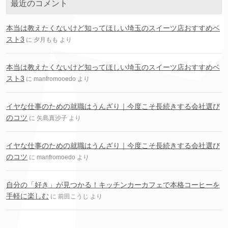
最近のコメント
本当は教えたくないけど知ってほしい埼玉のスイーツ店おすすめベ
スト3
に
夕月もも
より
本当は教えたくないけど知ってほしい埼玉のスイーツ店おすすめベ
スト3
に
manfromooedo
より
イヤな仕事のための就職はうんざり｜今度こそ長続きする会社選び
のコツ
に
矢島真沙子
より
イヤな仕事のための就職はうんざり｜今度こそ長続きする会社選び
のコツ
に
manfromoedo
より
自分の「好き」が見つかる！キッチンカーカフェで本格コーヒーを
手軽に楽しむ
に
前田こうじ
より