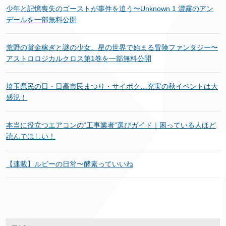
少年と記憶喪失のゴーストが事件を追う〜Unknown 1 濃霧のアン
デールを一部無料公開
荒野の賞金稼ぎと謎の少女。星の世界で始まる冒険ファンタジー〜
アストロロジカルクロス第1巻を一部無料公開
埼玉県民の日・日高市民まつり・サイボク…充実の秋イベントは大
盛況！
本当に役立つエアコンの“工事業者”選びガイド｜困っている人ほど
読んでほしい！
【連載】ルビーの日常〜酵素っていいね