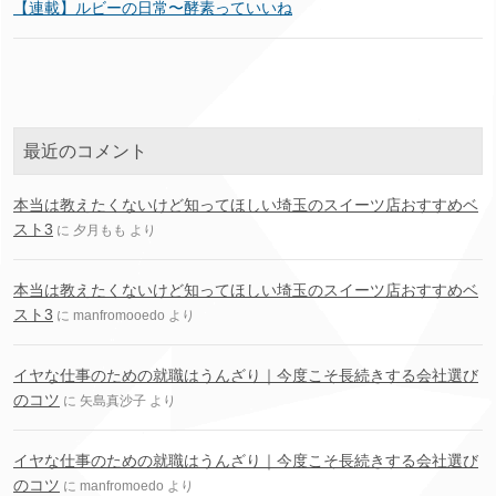
【連載】ルビーの日常〜酵素っていいね
最近のコメント
本当は教えたくないけど知ってほしい埼玉のスイーツ店おすすめベ
スト3
に
夕月もも
より
本当は教えたくないけど知ってほしい埼玉のスイーツ店おすすめベ
スト3
に
manfromooedo
より
イヤな仕事のための就職はうんざり｜今度こそ長続きする会社選び
のコツ
に
矢島真沙子
より
イヤな仕事のための就職はうんざり｜今度こそ長続きする会社選び
のコツ
に
manfromoedo
より