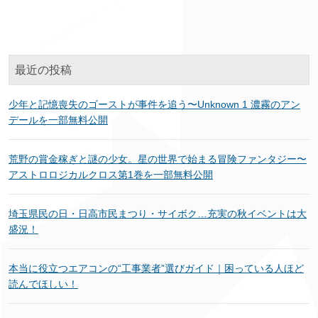
テ
ゴ
リ
ー
最近の投稿
少年と記憶喪失のゴーストが事件を追う〜Unknown 1 濃霧のアン
デールを一部無料公開
荒野の賞金稼ぎと謎の少女。星の世界で始まる冒険ファンタジー〜
アストロロジカルクロス第1巻を一部無料公開
埼玉県民の日・日高市民まつり・サイボク…充実の秋イベントは大
盛況！
本当に役立つエアコンの“工事業者”選びガイド｜困っている人ほど
読んでほしい！