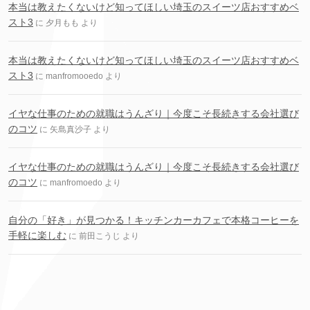
本当は教えたくないけど知ってほしい埼玉のスイーツ店おすすめベ
スト3
に
夕月もも
より
本当は教えたくないけど知ってほしい埼玉のスイーツ店おすすめベ
スト3
に
manfromooedo
より
イヤな仕事のための就職はうんざり｜今度こそ長続きする会社選び
のコツ
に
矢島真沙子
より
イヤな仕事のための就職はうんざり｜今度こそ長続きする会社選び
のコツ
に
manfromoedo
より
自分の「好き」が見つかる！キッチンカーカフェで本格コーヒーを
手軽に楽しむ
に
前田こうじ
より