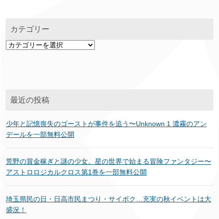
カテゴリー
カ
テ
ゴ
リ
ー
最近の投稿
少年と記憶喪失のゴーストが事件を追う〜Unknown 1 濃霧のアン
デールを一部無料公開
荒野の賞金稼ぎと謎の少女。星の世界で始まる冒険ファンタジー〜
アストロロジカルクロス第1巻を一部無料公開
埼玉県民の日・日高市民まつり・サイボク…充実の秋イベントは大
盛況！