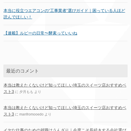
本当に役立つエアコンの“工事業者”選びガイド｜困っている人ほど
読んでほしい！
【連載】ルビーの日常〜酵素っていいね
最近のコメント
本当は教えたくないけど知ってほしい埼玉のスイーツ店おすすめベ
スト3
に
夕月もも
より
本当は教えたくないけど知ってほしい埼玉のスイーツ店おすすめベ
スト3
に
manfromooedo
より
イヤな仕事のための就職はうんざり｜今度こそ長続きする会社選び