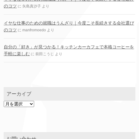
のコツ
に
矢島真沙子
より
イヤな仕事のための就職はうんざり｜今度こそ長続きする会社選び
のコツ
に
manfromoedo
より
自分の「好き」が見つかる！キッチンカーカフェで本格コーヒーを
手軽に楽しむ
に
前田こうじ
より
アーカイブ
ア
ー
カ
イ
ブ
お問い合わせ