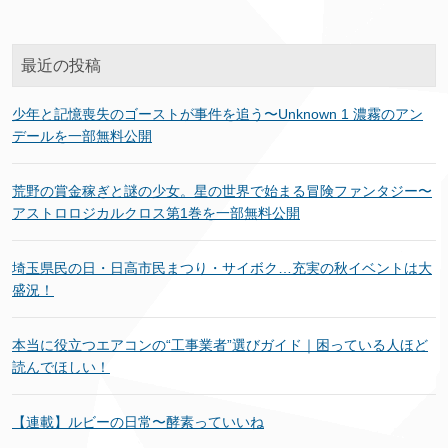
リ
ー
最近の投稿
少年と記憶喪失のゴーストが事件を追う〜Unknown 1 濃霧のアン
デールを一部無料公開
荒野の賞金稼ぎと謎の少女。星の世界で始まる冒険ファンタジー〜
アストロロジカルクロス第1巻を一部無料公開
埼玉県民の日・日高市民まつり・サイボク…充実の秋イベントは大
盛況！
本当に役立つエアコンの“工事業者”選びガイド｜困っている人ほど
読んでほしい！
【連載】ルビーの日常〜酵素っていいね