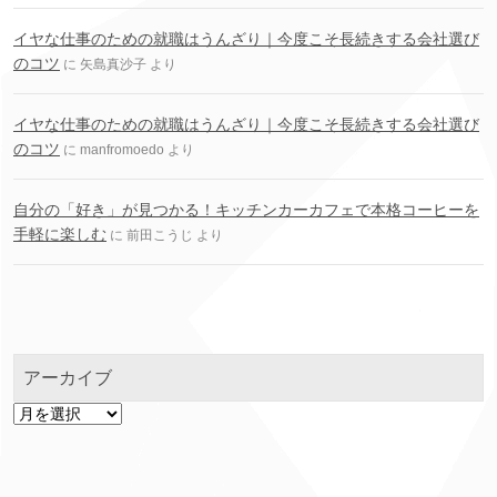
イヤな仕事のための就職はうんざり｜今度こそ長続きする会社選び
のコツ
に
矢島真沙子
より
イヤな仕事のための就職はうんざり｜今度こそ長続きする会社選び
のコツ
に
manfromoedo
より
自分の「好き」が見つかる！キッチンカーカフェで本格コーヒーを
手軽に楽しむ
に
前田こうじ
より
アーカイブ
ア
ー
カ
イ