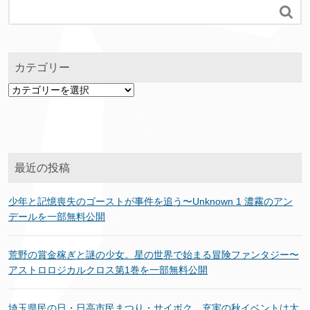

カテゴリー
カ
テ
ゴ
リ
ー
最近の投稿
少年と記憶喪失のゴーストが事件を追う〜Unknown 1 濃霧のアン
デールを一部無料公開
荒野の賞金稼ぎと謎の少女。星の世界で始まる冒険ファンタジー〜
アストロロジカルクロス第1巻を一部無料公開
埼玉県民の日・日高市民まつり・サイボク…充実の秋イベントは大