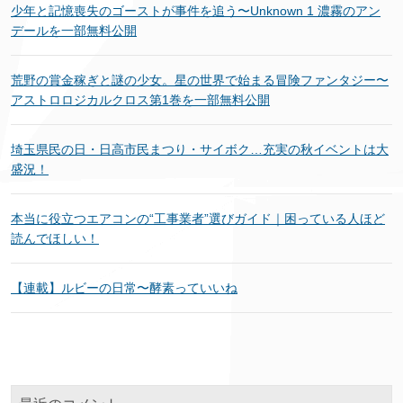
少年と記憶喪失のゴーストが事件を追う〜Unknown 1 濃霧のアン
デールを一部無料公開
荒野の賞金稼ぎと謎の少女。星の世界で始まる冒険ファンタジー〜
アストロロジカルクロス第1巻を一部無料公開
埼玉県民の日・日高市民まつり・サイボク…充実の秋イベントは大
盛況！
本当に役立つエアコンの“工事業者”選びガイド｜困っている人ほど
読んでほしい！
【連載】ルビーの日常〜酵素っていいね