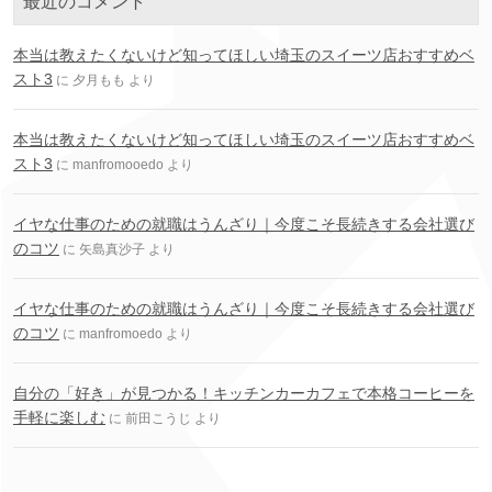
最近のコメント
本当は教えたくないけど知ってほしい埼玉のスイーツ店おすすめベ
スト3
に
夕月もも
より
本当は教えたくないけど知ってほしい埼玉のスイーツ店おすすめベ
スト3
に
manfromooedo
より
イヤな仕事のための就職はうんざり｜今度こそ長続きする会社選び
のコツ
に
矢島真沙子
より
イヤな仕事のための就職はうんざり｜今度こそ長続きする会社選び
のコツ
に
manfromoedo
より
自分の「好き」が見つかる！キッチンカーカフェで本格コーヒーを
手軽に楽しむ
に
前田こうじ
より