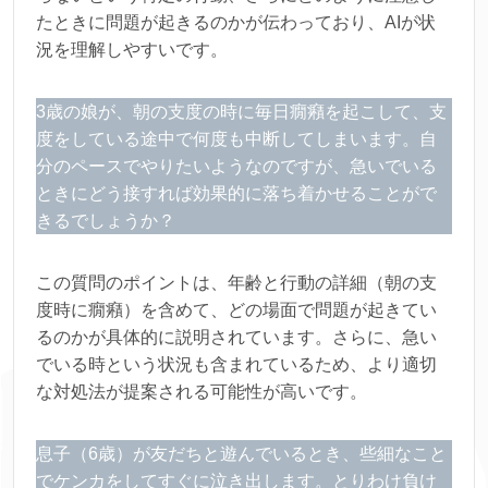
たときに問題が起きるのかが伝わっており、AIが状
況を理解しやすいです。
3歳の娘が、朝の支度の時に毎日癇癪を起こして、支
度をしている途中で何度も中断してしまいます。自
分のペースでやりたいようなのですが、急いでいる
ときにどう接すれば効果的に落ち着かせることがで
きるでしょうか？
この質問のポイントは、年齢と行動の詳細（朝の支
度時に癇癪）を含めて、どの場面で問題が起きてい
るのかが具体的に説明されています。さらに、急い
でいる時という状況も含まれているため、より適切
な対処法が提案される可能性が高いです。
息子（6歳）が友だちと遊んでいるとき、些細なこと
でケンカをしてすぐに泣き出します。とりわけ負け