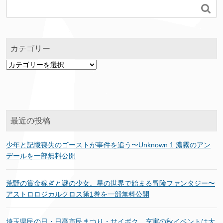

カテゴリー
カ
テ
ゴ
リ
ー
最近の投稿
少年と記憶喪失のゴーストが事件を追う〜Unknown 1 濃霧のアン
デールを一部無料公開
荒野の賞金稼ぎと謎の少女。星の世界で始まる冒険ファンタジー〜
アストロロジカルクロス第1巻を一部無料公開
埼玉県民の日・日高市民まつり・サイボク…充実の秋イベントは大