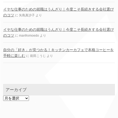
イヤな仕事のための就職はうんざり｜今度こそ長続きする会社選び
のコツ
に
矢島真沙子
より
イヤな仕事のための就職はうんざり｜今度こそ長続きする会社選び
のコツ
に
manfromoedo
より
自分の「好き」が見つかる！キッチンカーカフェで本格コーヒーを
手軽に楽しむ
に
前田こうじ
より
アーカイブ
ア
ー
カ
イ