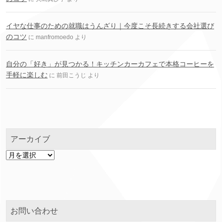
イヤな仕事のための就職はうんざり｜今度こそ長続きする会社選び
のコツ
に
manfromoedo
より
自分の「好き」が見つかる！キッチンカーカフェで本格コーヒーを
手軽に楽しむ
に
前田こうじ
より
アーカイブ
ア
ー
カ
イ
ブ
お問い合わせ