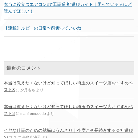
本当に役立つエアコンの“工事業者”選びガイド｜困っている人ほど
読んでほしい！
【連載】ルビーの日常〜酵素っていいね
最近のコメント
本当は教えたくないけど知ってほしい埼玉のスイーツ店おすすめベ
スト3
に
夕月もも
より
本当は教えたくないけど知ってほしい埼玉のスイーツ店おすすめベ
スト3
に
manfromooedo
より
イヤな仕事のための就職はうんざり｜今度こそ長続きする会社選び
のコツ
に
矢島真沙子
より