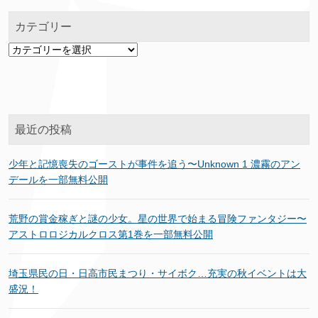
カテゴリー
カ
テ
ゴ
リ
ー
最近の投稿
少年と記憶喪失のゴーストが事件を追う〜Unknown 1 濃霧のアン
デールを一部無料公開
荒野の賞金稼ぎと謎の少女。星の世界で始まる冒険ファンタジー〜
アストロロジカルクロス第1巻を一部無料公開
埼玉県民の日・日高市民まつり・サイボク…充実の秋イベントは大
盛況！