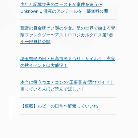
少年と記憶喪失のゴーストが事件を追う〜
Unknown 1 濃霧のアンデールを一部無料公開
荒野の賞金稼ぎと謎の少女。星の世界で始まる冒
険ファンタジー〜アストロロジカルクロス第1巻
を一部無料公開
埼玉県民の日・日高市民まつり・サイボク…充実
の秋イベントは大盛況！
本当に役立つエアコンの“工事業者”選びガイド｜
困っている人ほど読んでほしい！
【連載】ルビーの日常〜酵素っていいね