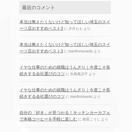
最近のコメント
本当は教えたくないけど知ってほしい埼玉のスイ
ーツ店おすすめベスト3
に
夕月もも
より
本当は教えたくないけど知ってほしい埼玉のスイ
ーツ店おすすめベスト3
に
manfromooedo
より
イヤな仕事のための就職はうんざり｜今度こそ長
続きする会社選びのコツ
に
矢島真沙子
より
イヤな仕事のための就職はうんざり｜今度こそ長
続きする会社選びのコツ
に
manfromoedo
より
自分の「好き」が見つかる！キッチンカーカフェ
で本格コーヒーを手軽に楽しむ
に
前田こうじ
より