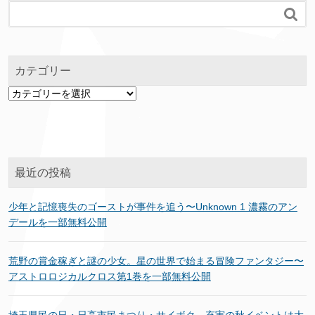

カテゴリー
カ
テ
ゴ
リ
ー
最近の投稿
少年と記憶喪失のゴーストが事件を追う〜Unknown 1 濃霧のアン
デールを一部無料公開
荒野の賞金稼ぎと謎の少女。星の世界で始まる冒険ファンタジー〜
アストロロジカルクロス第1巻を一部無料公開
埼玉県民の日・日高市民まつり・サイボク…充実の秋イベントは大