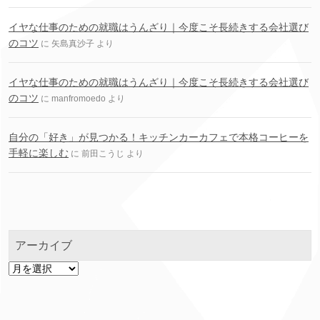
イヤな仕事のための就職はうんざり｜今度こそ長続きする会社選び
のコツ
に
矢島真沙子
より
イヤな仕事のための就職はうんざり｜今度こそ長続きする会社選び
のコツ
に
manfromoedo
より
自分の「好き」が見つかる！キッチンカーカフェで本格コーヒーを
手軽に楽しむ
に
前田こうじ
より
アーカイブ
ア
ー
カ
イ