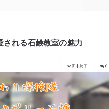
愛される石鹸教室の魅力
by 田中悠子
0