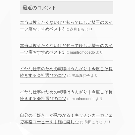
最近のコメント
本当は教えたくないけど知ってほしい埼玉のスイ
ーツ店おすすめベスト3
に
夕月もも
より
本当は教えたくないけど知ってほしい埼玉のスイ
ーツ店おすすめベスト3
に
manfromooedo
より
イヤな仕事のための就職はうんざり｜今度こそ長
続きする会社選びのコツ
に
矢島真沙子
より
イヤな仕事のための就職はうんざり｜今度こそ長
続きする会社選びのコツ
に
manfromoedo
より
自分の「好き」が見つかる！キッチンカーカフェ
で本格コーヒーを手軽に楽しむ
に
前田こうじ
より