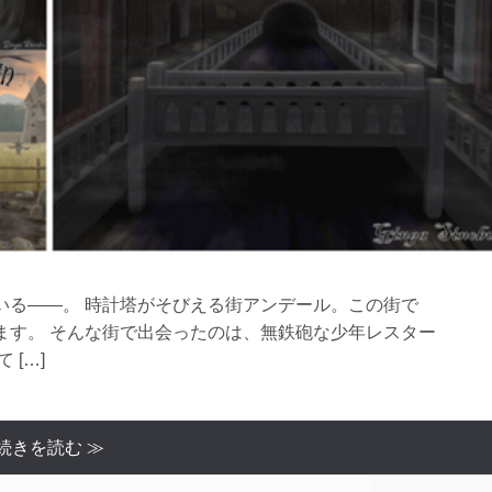
いる――。 時計塔がそびえる街アンデール。この街で
ます。 そんな街で出会ったのは、無鉄砲な少年レスター
[…]
続きを読む ≫