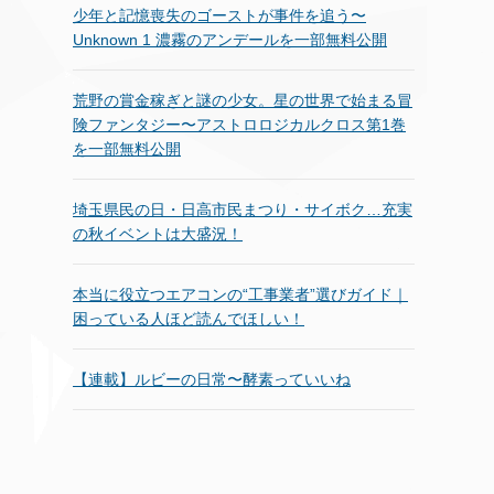
少年と記憶喪失のゴーストが事件を追う〜
Unknown 1 濃霧のアンデールを一部無料公開
荒野の賞金稼ぎと謎の少女。星の世界で始まる冒
険ファンタジー〜アストロロジカルクロス第1巻
を一部無料公開
埼玉県民の日・日高市民まつり・サイボク…充実
の秋イベントは大盛況！
本当に役立つエアコンの“工事業者”選びガイド｜
困っている人ほど読んでほしい！
【連載】ルビーの日常〜酵素っていいね