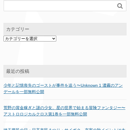

カテゴリー
カ
テ
ゴ
リ
ー
最近の投稿
少年と記憶喪失のゴーストが事件を追う〜Unknown 1 濃霧のアン
デールを一部無料公開
荒野の賞金稼ぎと謎の少女。星の世界で始まる冒険ファンタジー〜
アストロロジカルクロス第1巻を一部無料公開
埼玉県民の日・日高市民まつり・サイボク…充実の秋イベントは大