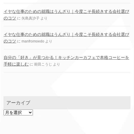
イヤな仕事のための就職はうんざり｜今度こそ長続きする会社選び
のコツ
に
矢島真沙子
より
イヤな仕事のための就職はうんざり｜今度こそ長続きする会社選び
のコツ
に
manfromoedo
より
自分の「好き」が見つかる！キッチンカーカフェで本格コーヒーを
手軽に楽しむ
に
前田こうじ
より
アーカイブ
ア
ー
カ
イ