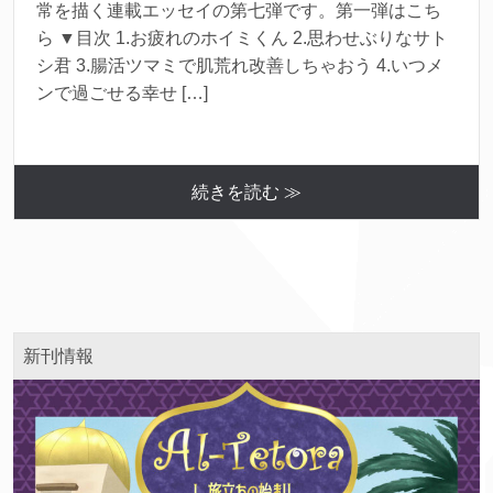
常を描く連載エッセイの第七弾です。第一弾はこち
ら ▼目次 1.お疲れのホイミくん 2.思わせぶりなサト
シ君 3.腸活ツマミで肌荒れ改善しちゃおう 4.いつメ
ンで過ごせる幸せ […]
続きを読む ≫
新刊情報