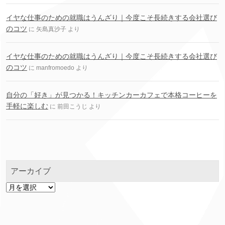
イヤな仕事のための就職はうんざり｜今度こそ長続きする会社選び
のコツ
に
矢島真沙子
より
イヤな仕事のための就職はうんざり｜今度こそ長続きする会社選び
のコツ
に
manfromoedo
より
自分の「好き」が見つかる！キッチンカーカフェで本格コーヒーを
手軽に楽しむ
に
前田こうじ
より
アーカイブ
ア
ー
カ
イ