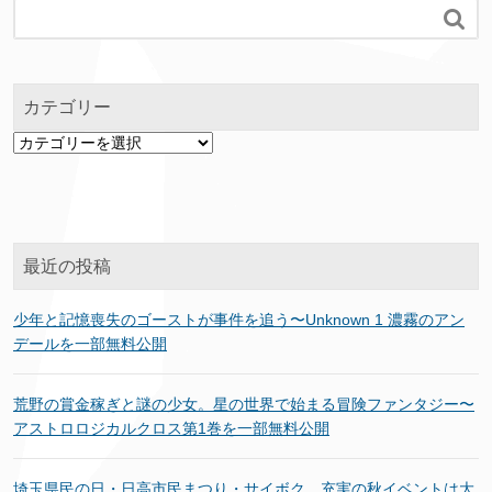

カテゴリー
カ
テ
ゴ
リ
ー
最近の投稿
少年と記憶喪失のゴーストが事件を追う〜Unknown 1 濃霧のアン
デールを一部無料公開
荒野の賞金稼ぎと謎の少女。星の世界で始まる冒険ファンタジー〜
アストロロジカルクロス第1巻を一部無料公開
埼玉県民の日・日高市民まつり・サイボク…充実の秋イベントは大